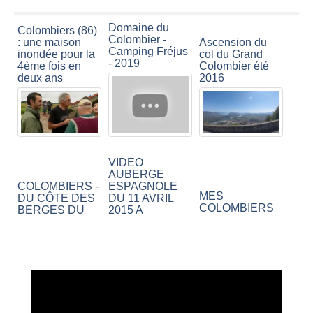
Domaine du
Colombiers (86)
Colombier -
: une maison
Ascension du
Camping Fréjus
inondée pour la
col du Grand
- 2019
4ème fois en
Colombier été
deux ans
2016
VIDEO
AUBERGE
COLOMBIERS -
ESPAGNOLE
MES
DU CÔTE DES
DU 11 AVRIL
COLOMBIERS
BERGES DU
2015 A
CANAL DU MIDI
COLOMBIERS
Vidéo Cave du
Le Canal de