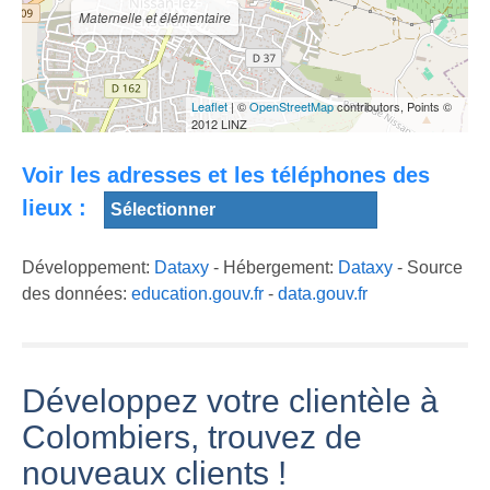
Maternelle et élémentaire
Michel
ACCIDENT
Colombier ‎–
COLOMIERS
Michel
INTERVIEW
Clip de Studio C
Colombier [Full
Leaflet
| ©
OpenStreetMap
contributors, Points ©
RAYAN
Colombiers
Album]
2012 LINZ
Voir les adresses et les téléphones des
lieux :
Développement:
Dataxy
- Hébergement:
Dataxy
- Source
des données:
education.gouv.fr
-
data.gouv.fr
Développez votre clientèle à
Colombiers, trouvez de
nouveaux clients !