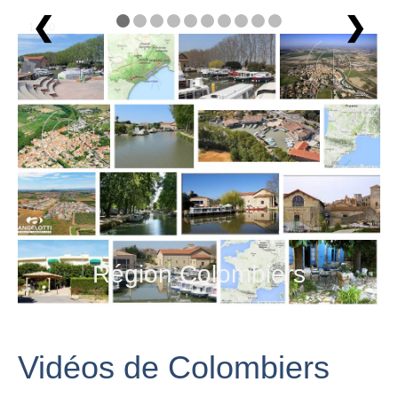
❮
❯
1 / 10
Région Colombiers
Vidéos de Colombiers