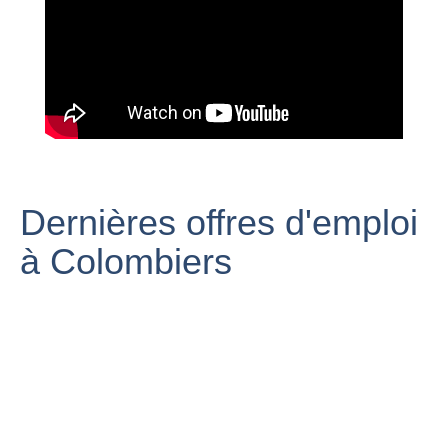
château de
Colombiers à
Canal du Midi
Colombiers
Poilhes
near Colombiers
Plan des
Colombiers:
Colombiers
Parkour au Port
visite dans les
de Colombiers
souterrains
Dernières offres d'emploi
à Colombiers
DANSE
FITNESS AERO
CHEERLEADER,
HOPFITDANCE
COLOMBIERS
Association des
Colombiers
34 Le Canal du
Chasseurs de
Midi
Colombiers