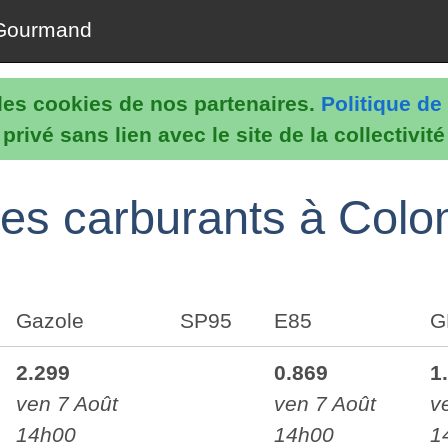
Gourmand
e les cookies de nos partenaires.
Politique de 
rivé sans lien avec le site de la collectivit
é des carburants à Col
Gazole
SP95
E85
G
2.299
0.869
1
ven 7 Août
ven 7 Août
v
14h00
14h00
1