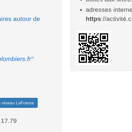
adresses interne
aires autour de
https
://activité.
lombiers.fr"
le réseau LaFrance
.17.79