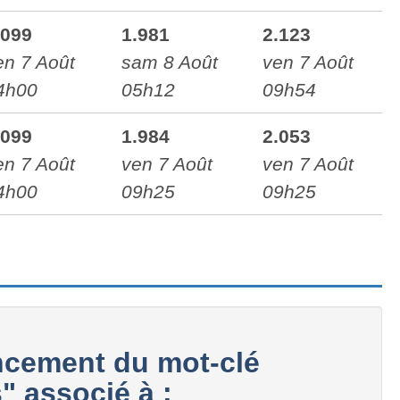
.099
1.981
2.123
en 7 Août
sam 8 Août
ven 7 Août
4h00
05h12
09h54
.099
1.984
2.053
en 7 Août
ven 7 Août
ven 7 Août
4h00
09h25
09h25
cement du mot-clé
" associé à :