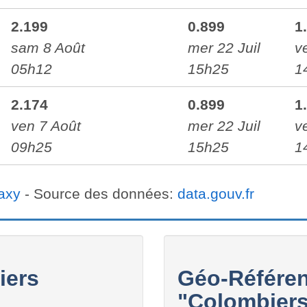
2.199
0.899
1
sam 8 Août
mer 22 Juil
v
05h12
15h25
1
2.174
0.899
1
ven 7 Août
mer 22 Juil
v
09h25
15h25
1
axy
- Source des données:
data.gouv.fr
iers
Géo-Référen
"Colombiers