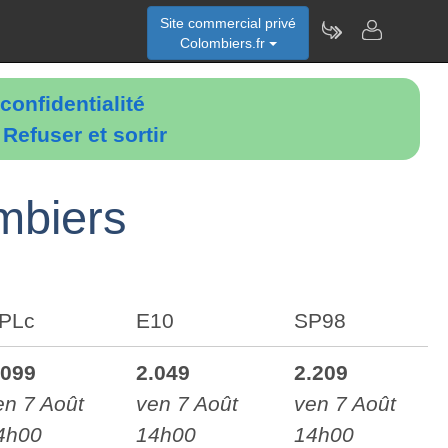
Site commercial privé
Colombiers.fr
confidentialité
é
Refuser et sortir
ombiers
PLc
E10
SP98
.099
2.049
2.209
en 7 Août
ven 7 Août
ven 7 Août
4h00
14h00
14h00