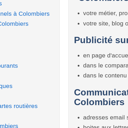
s
votre métier, pro
nnels à Colombiers
votre site, blog
 Colombiers
Publicité su
en page d'accue
dans le compara
burants
dans le contenu 
iques
Communicati
Colombiers
rtes routières
adresses email 
ombiers
boites aux lettr