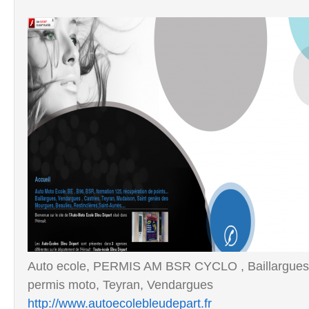
Auto ecole, PERMIS AM BSR CYCLO , Baillargues, 
permis moto, Teyran, Vendargues
http://www.autoecolebleudepart.fr