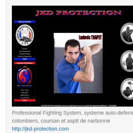
Professional Fighting System, systeme auto-defens
colombiers, coursan et asptt de narbonne
http://jkd-protection.com